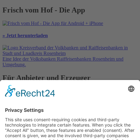
Frisch vom Hof - Die App
» Jetzt herunterladen
Eine Idee der Volksbanken Raiffeisenbanken Rosenheim und
Umgebung.
Für Anbieter und Erzeuger
» Ihre Werbung
» Kostenlos registrieren
In Kooperation mit