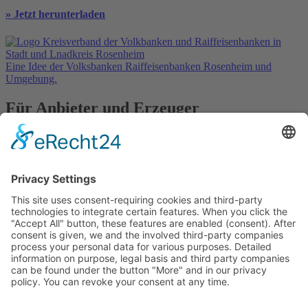
» Jetzt herunterladen
Eine Idee der Volksbanken Raiffeisenbanken Rosenheim und
Umgebung.
Für Anbieter und Erzeuger
» Ihre Werbung
» Kostenlos registrieren
In Kooperation mit
Kontakt
Datenschutz
Impressum