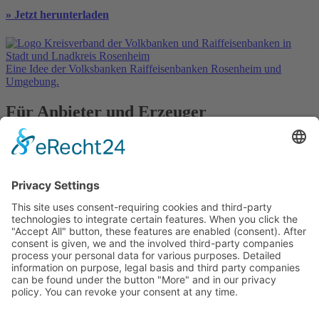
» Jetzt herunterladen
Eine Idee der Volksbanken Raiffeisenbanken Rosenheim und
Umgebung.
Für Anbieter und Erzeuger
» Ihre Werbung
» Kostenlos registrieren
In Kooperation mit
Kontakt
Datenschutz
Impressum