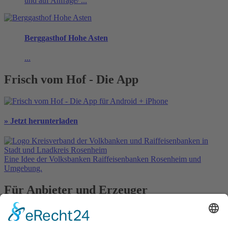
und auf Anfrage/ ...
Berggasthof Hohe Asten
...
Frisch vom Hof - Die App
» Jetzt herunterladen
Eine Idee der Volksbanken Raiffeisenbanken Rosenheim und
Umgebung.
Für Anbieter und Erzeuger
» Ihre Werbung