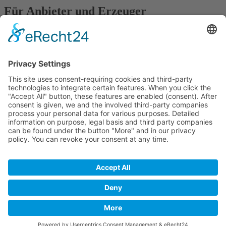
Für Anbieter und Erzeuger
» Ihre Werbung
» Kostenlos registrieren
In Kooperation mit
Kontakt
Datenschutz
Impressum
Anbieter
Registrieren
Ihre Werbung bei Frisch vom Hof
Frisch vom Hof - Die App
© Verein zur Förderung der Regionalentwicklung im Raum
Rosenheim e.V. (RegRo)