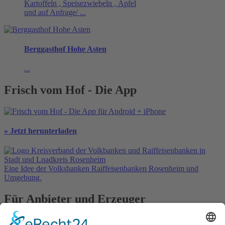
Kartoffeln , Speisezwiebeln , Äpfel
und auf Anfrage/ ...
Berggasthof Hohe Asten
...
Frisch vom Hof - Die App
» Jetzt herunterladen
Eine Idee der Volksbanken Raiffeisenbanken Rosenheim und
Umgebung.
Für Anbieter und Erzeuger
» Ihre Werbung