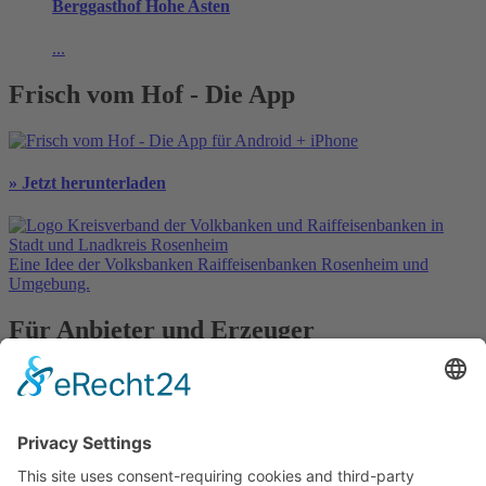
Berggasthof Hohe Asten
...
Frisch vom Hof - Die App
» Jetzt herunterladen
Eine Idee der Volksbanken Raiffeisenbanken Rosenheim und
Umgebung.
Für Anbieter und Erzeuger
» Ihre Werbung
» Kostenlos registrieren