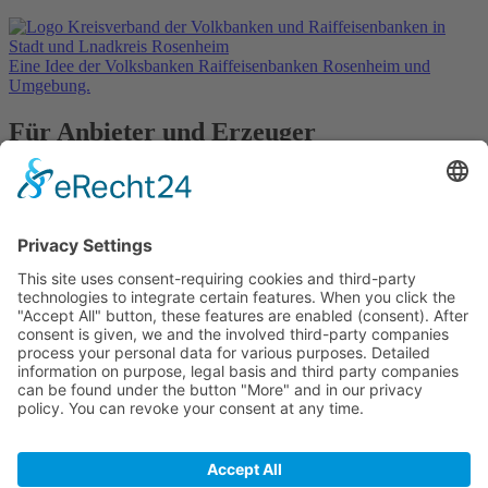
Eine Idee der Volksbanken Raiffeisenbanken Rosenheim und
Umgebung.
Für Anbieter und Erzeuger
» Ihre Werbung
» Kostenlos registrieren
In Kooperation mit
Kontakt
Datenschutz
Impressum
Anbieter
Registrieren