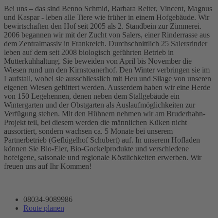
Bei uns – das sind Benno Schmid, Barbara Reiter, Vincent, Magnus
und Kaspar - leben alle Tiere wie früher in einem Hofgebäude. Wir
bewirtschaften den Hof seit 2005 als 2. Standbein zur Zimmerei.
2006 begannen wir mit der Zucht von Salers, einer Rinderrasse aus
dem Zentralmassiv in Frankreich. Durchschnittlich 25 Salersrinder
leben auf dem seit 2008 biologisch geführten Betrieb in
Mutterkuhhaltung. Sie beweiden von April bis November die
Wiesen rund um den Kirnstoanerhof. Den Winter verbringen sie im
Laufstall, wobei sie ausschliesslich mit Heu und Silage von unseren
eigenen Wiesen gefüttert werden. Ausserdem haben wir eine Herde
von 150 Legehennen, denen neben dem Stallgebäude ein
Wintergarten und der Obstgarten als Auslaufmöglichkeiten zur
Verfügung stehen. Mit den Hühnern nehmen wir am Bruderhahn-
Projekt teil, bei diesem werden die männlichen Küken nicht
aussortiert, sondern wachsen ca. 5 Monate bei unserem
Partnerbetrieb (Geflügelhof Schubert) auf. In unserem Hofladen
können Sie Bio-Eier, Bio-Gockelprodukte und verschiedene
hofeigene, saisonale und regionale Köstlichkeiten erwerben. Wir
freuen uns auf Ihr Kommen!
08034-9089986
Route planen