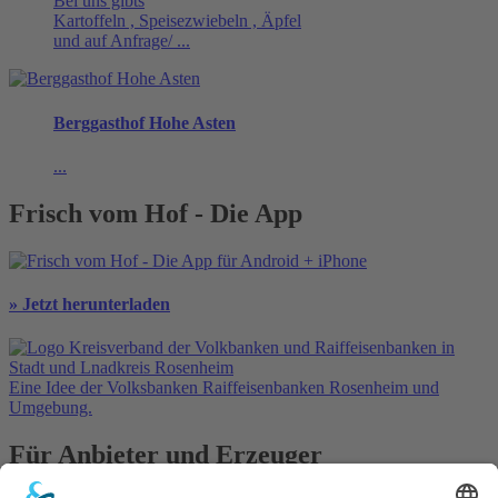
Bei uns gibts
Kartoffeln , Speisezwiebeln , Äpfel
und auf Anfrage/ ...
Berggasthof Hohe Asten
...
Frisch vom Hof - Die App
» Jetzt herunterladen
Eine Idee der Volksbanken Raiffeisenbanken Rosenheim und
Umgebung.
Für Anbieter und Erzeuger