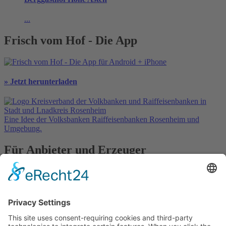
...
Frisch vom Hof - Die App
» Jetzt herunterladen
Eine Idee der Volksbanken Raiffeisenbanken Rosenheim und
Umgebung.
Für Anbieter und Erzeuger
» Ihre Werbung
» Kostenlos registrieren