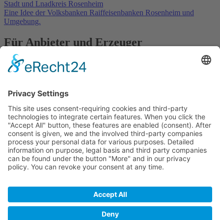
Eine Idee der Volksbanken Raiffeisenbanken Rosenheim und
Umgebung.
Für Anbieter und Erzeuger
» Ihre Werbung
» Kostenlos registrieren
In Kooperation mit
Kontakt
Datenschutz
Impressum
Anbieter
Registrieren
Ihre Werbung bei Frisch vom Hof
Frisch vom Hof - Die App