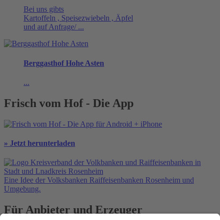
Bei uns gibts
Kartoffeln , Speisezwiebeln , Äpfel
und auf Anfrage/ ...
Berggasthof Hohe Asten
...
Frisch vom Hof - Die App
» Jetzt herunterladen
Eine Idee der Volksbanken Raiffeisenbanken Rosenheim und
Umgebung.
Für Anbieter und Erzeuger