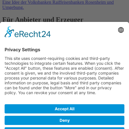
Eine Idee der Volksbanken Raiffeisenbanken Rosenheim und
Umgebung.
Für Anbieter und Erzeuger
» Ihre Werbung
» Kostenlos registrieren
In Kooperation mit
Kontakt
Datenschutz
Impressum
Anbieter
Registrieren
Ihre Werbung bei Frisch vom Hof
Frisch vom Hof - Die App