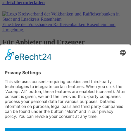
» Jetzt herunterladen
Eine Idee der Volksbanken Raiffeisenbanken Rosenheim und
Umgebung.
Für Anbieter und Erzeuger
» Ihre Werbung
» Kostenlos registrieren
In Kooperation mit
Kontakt
Datenschutz
Impressum