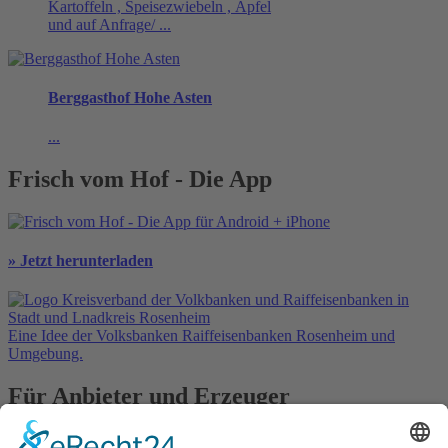
Kartoffeln , Speisezwiebeln , Äpfel
und auf Anfrage/ ...
Berggasthof Hohe Asten
...
Frisch vom Hof - Die App
» Jetzt herunterladen
Eine Idee der Volksbanken Raiffeisenbanken Rosenheim und
Umgebung.
Für Anbieter und Erzeuger
» Ihre Werbung