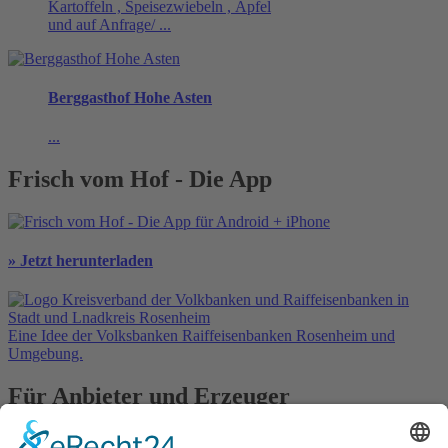
Kartoffeln , Speisezwiebeln , Äpfel
und auf Anfrage/ ...
Berggasthof Hohe Asten
...
Frisch vom Hof - Die App
» Jetzt herunterladen
Eine Idee der Volksbanken Raiffeisenbanken Rosenheim und
Umgebung.
Für Anbieter und Erzeuger
» Ihre Werbung