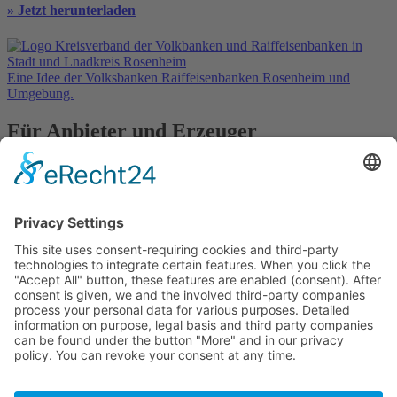
» Jetzt herunterladen
Eine Idee der Volksbanken Raiffeisenbanken Rosenheim und
Umgebung.
Für Anbieter und Erzeuger
» Ihre Werbung
» Kostenlos registrieren
In Kooperation mit
Kontakt
Datenschutz
Impressum