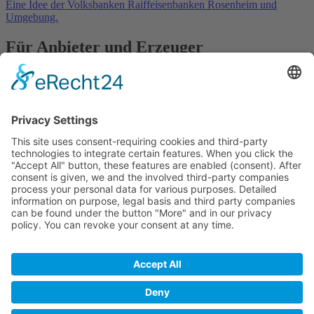
Eine Idee der Volksbanken Raiffeisenbanken Rosenheim und
Umgebung.
Für Anbieter und Erzeuger
» Ihre Werbung
» Kostenlos registrieren
In Kooperation mit
Kontakt
Datenschutz
Impressum
Anbieter
Registrieren
Ihre Werbung bei Frisch vom Hof
Frisch vom Hof - Die App