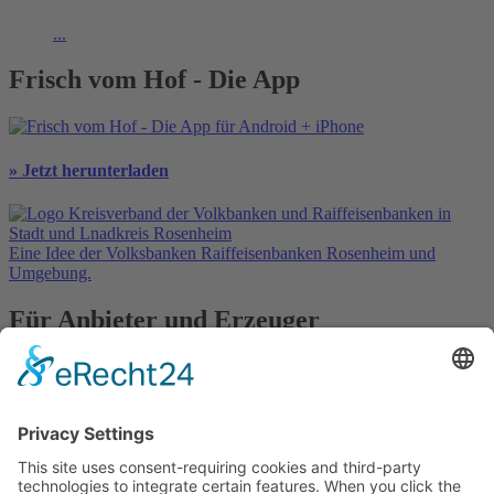
...
Frisch vom Hof - Die App
» Jetzt herunterladen
Eine Idee der Volksbanken Raiffeisenbanken Rosenheim und
Umgebung.
Für Anbieter und Erzeuger
» Ihre Werbung
» Kostenlos registrieren
In Kooperation mit