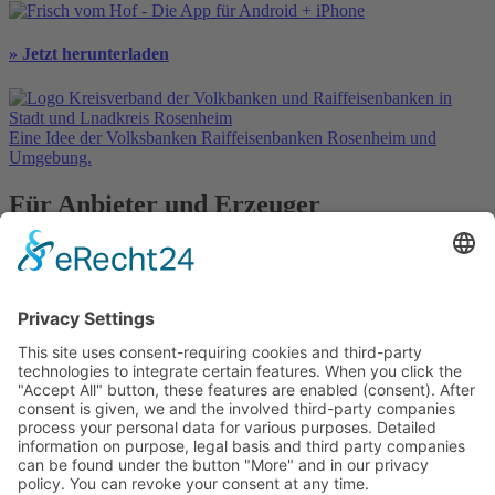
» Jetzt herunterladen
Eine Idee der Volksbanken Raiffeisenbanken Rosenheim und
Umgebung.
Für Anbieter und Erzeuger
» Ihre Werbung
» Kostenlos registrieren
In Kooperation mit
Kontakt